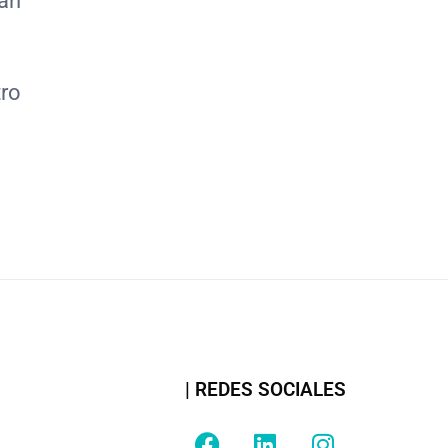
an
ro
| REDES SOCIALES